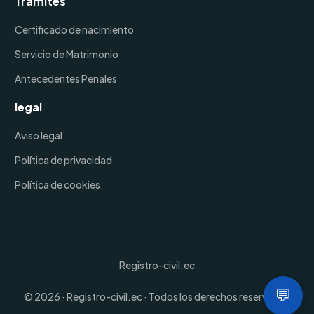
Trámites
Certificado de nacimiento
Servicio de Matrimonio
Antecedentes Penales
legal
Aviso legal
Política de privacidad
Política de cookies
Registro-civil.ec
Agencias
💬
© 2026 · Registro-civil.ec · Todos los derechos reservados