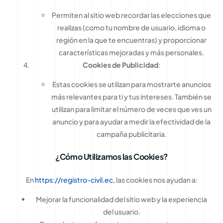
Permiten al sitio web recordar las elecciones que
realizas (como tu nombre de usuario, idioma o
región en la que te encuentras) y proporcionar
características mejoradas y más personales.
Cookies de Publicidad
:
Estas cookies se utilizan para mostrarte anuncios
más relevantes para ti y tus intereses. También se
utilizan para limitar el número de veces que ves un
anuncio y para ayudar a medir la efectividad de la
campaña publicitaria.
¿Cómo Utilizamos las Cookies?
En
https://registro-civil.ec
, las cookies nos ayudan a:
Mejorar la funcionalidad del sitio web y la experiencia
del usuario.