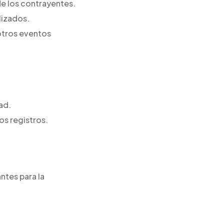
de los contrayentes.
lizados.
otros eventos
ad.
os registros.
ntes para la