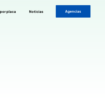
Agencias
por placa
Noticias
or Placa
l