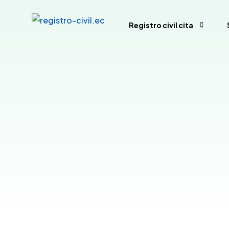
Registro civil cita
Pedir hora registro civil ec
Anular hora Registro Civil
Registro Civil sin hora