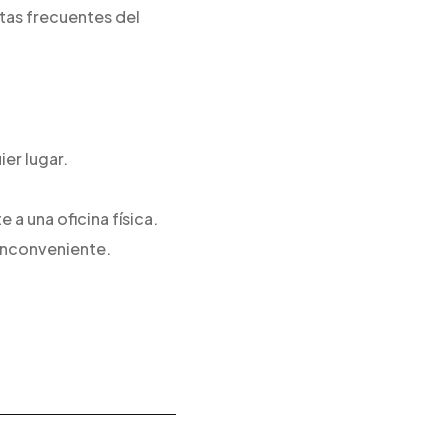
ntas frecuentes del
ier lugar.
 a una oficina física.
 inconveniente.