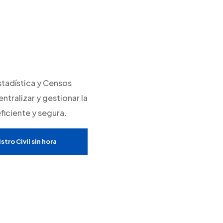
stadística y Censos
ntralizar y gestionar la
iciente y segura.
stro Civil sin hora