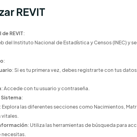
zar REVIT
l de REVIT
:
web del Instituto Nacional de Estadística y Censos (INEC) y 
so
:
uario
: Si es tu primera vez, debes registrarte con tus dato
n
: Accede con tu usuario y contraseña.
l Sistema
:
: Explora las diferentes secciones como Nacimientos, Mat
 vitales.
nformación
: Utiliza las herramientas de búsqueda para acc
 necesitas.