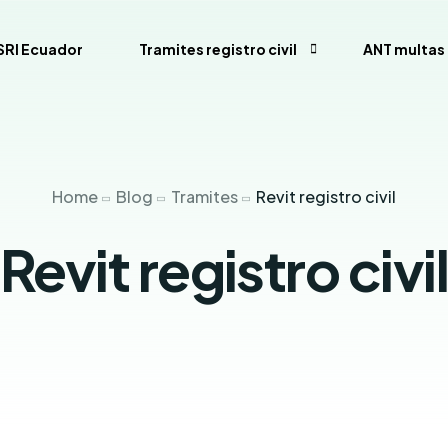
SRI Ecuador
Tramites registro civil
ANT multas 
uador
Consulta de Multas de Tránsito de la CTE p
Home
Blog
Tramites
Revit registro civil
Como calcular decimo tercer sueldo
Calculadora Salarial Ecuador
Revit registro civi
Anular turno RTV
Antecedentes Penales Ecuador