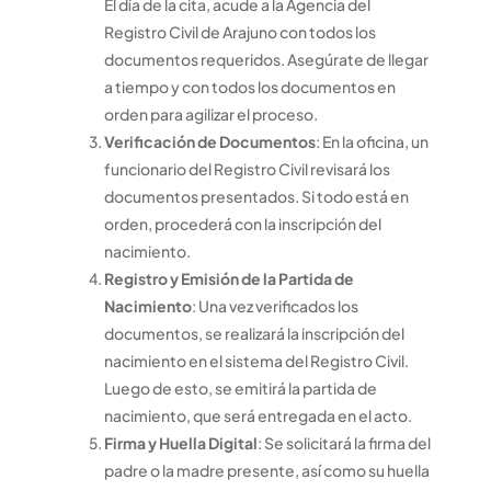
El día de la cita, acude a la Agencia del
Registro Civil de Arajuno con todos los
documentos requeridos. Asegúrate de llegar
a tiempo y con todos los documentos en
orden para agilizar el proceso.
Verificación de Documentos
: En la oficina, un
funcionario del Registro Civil revisará los
documentos presentados. Si todo está en
orden, procederá con la inscripción del
nacimiento.
Registro y Emisión de la Partida de
Nacimiento
: Una vez verificados los
documentos, se realizará la inscripción del
nacimiento en el sistema del Registro Civil.
Luego de esto, se emitirá la partida de
nacimiento, que será entregada en el acto.
Firma y Huella Digital
: Se solicitará la firma del
padre o la madre presente, así como su huella