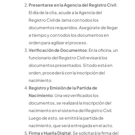
Presentarse en la Agencia del Registro Civil
:
El día de la cita, acude a la Agencia del
Registro Civil de Jama con todos los
documentos requeridos. Asegúrate de llegar
a tiempo y con todos los documentos en
orden para agilizar el proceso.
Verificación de Documentos
: En la oficina, un
funcionario del Registro Civil revisará los
documentos presentados. Si todo está en
orden, procederá con la inscripción del
nacimiento.
Registro y Emisión de la Partida de
Nacimiento
: Una vez verificados los
documentos, se realizará la inscripción del
nacimiento en el sistema del Registro Civil.
Luego de esto, se emitirá la partida de
nacimiento, que será entregada en el acto.
Firma y Huella Digital
: Se solicitará la firma del