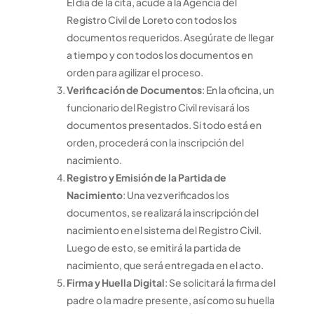
El día de la cita, acude a la Agencia del
Registro Civil de Loreto con todos los
documentos requeridos. Asegúrate de llegar
a tiempo y con todos los documentos en
orden para agilizar el proceso.
Verificación de Documentos
: En la oficina, un
funcionario del Registro Civil revisará los
documentos presentados. Si todo está en
orden, procederá con la inscripción del
nacimiento.
Registro y Emisión de la Partida de
Nacimiento
: Una vez verificados los
documentos, se realizará la inscripción del
nacimiento en el sistema del Registro Civil.
Luego de esto, se emitirá la partida de
nacimiento, que será entregada en el acto.
Firma y Huella Digital
: Se solicitará la firma del
padre o la madre presente, así como su huella