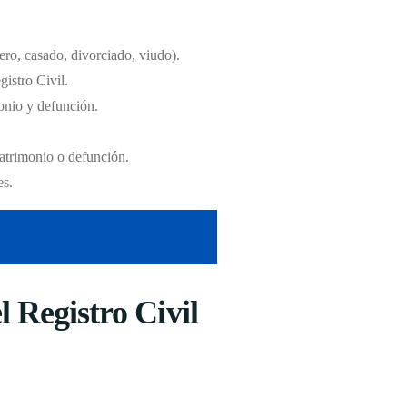
tero, casado, divorciado, viudo).
gistro Civil.
monio y defunción.
matrimonio o defunción.
es.
 Registro Civil