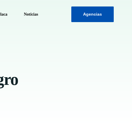
Agencias
laca
Noticias
ca
gro