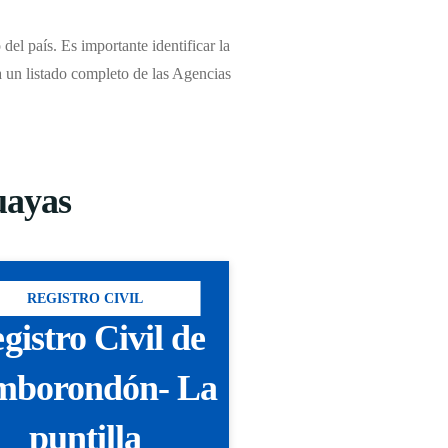
del país. Es importante identificar la
ra un listado completo de las Agencias
uayas
REGISTRO CIVIL
gistro Civil de
mborondón- La
puntilla