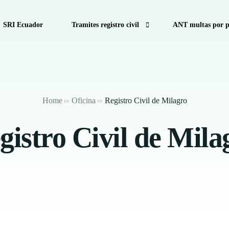
SRI Ecuador
Tramites registro civil
ANT multas por p
cuador
Consulta de Multas de Tránsito de la CTE por Pla
Como calcular decimo tercer sueldo
Home
Oficina
Registro Civil de Milagro
Calculadora Salarial Ecuador
gistro Civil de Mila
Anular turno RTV
Antecedentes Penales Ecuador