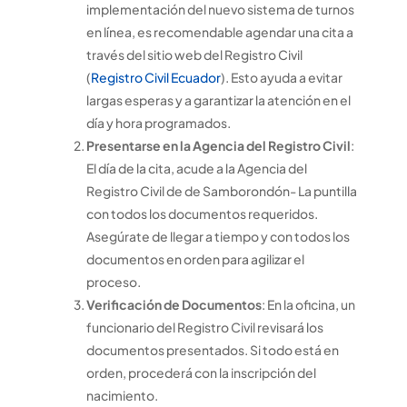
implementación del nuevo sistema de turnos
en línea, es recomendable agendar una cita a
través del sitio web del Registro Civil
(
Registro Civil Ecuador
). Esto ayuda a evitar
largas esperas y a garantizar la atención en el
día y hora programados.
Presentarse en la Agencia del Registro Civil
:
El día de la cita, acude a la Agencia del
Registro Civil de de Samborondón- La puntilla
con todos los documentos requeridos.
Asegúrate de llegar a tiempo y con todos los
documentos en orden para agilizar el
proceso.
Verificación de Documentos
: En la oficina, un
funcionario del Registro Civil revisará los
documentos presentados. Si todo está en
orden, procederá con la inscripción del
nacimiento.