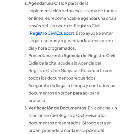
Agendar una Cita
: A partir de la
implementación del nuevo sistema de turnos
en línea, es recomendable agendar una cita a
través del sitio web del Registro Civil
(
Registro Civil Ecuador
). Esto ayuda a evitar
largas esperas y a garantizar la atención en el
día y hora programados.
Presentarse en la Agencia del Registro Civil
:
El día de la cita, acude a la Agencia del
Registro Civil de Guayaquil Rocafuerte con
todos los documentos requeridos.
Asegúrate de llegar a tiempo y con todos los
documentos en orden para agilizar el
proceso.
Verificación de Documentos
: En la oficina, un
funcionario del Registro Civil revisará los
documentos presentados. Si todo está en
orden, procederá con la inscripción del