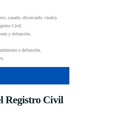
tero, casado, divorciado, viudo).
gistro Civil.
monio y defunción.
matrimonio o defunción.
es.
 Registro Civil