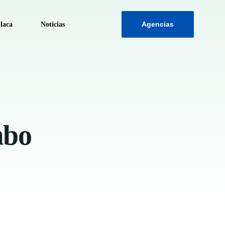
Agencias
laca
Noticias
ca
mbo