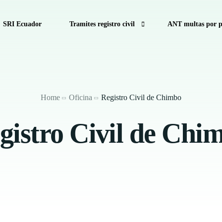
SRI Ecuador
Tramites registro civil
ANT multas por p
cuador
Consulta de Multas de Tránsito de la CTE por Pla
Como calcular decimo tercer sueldo
Home
Oficina
Registro Civil de Chimbo
Calculadora Salarial Ecuador
gistro Civil de Chi
Anular turno RTV
Antecedentes Penales Ecuador