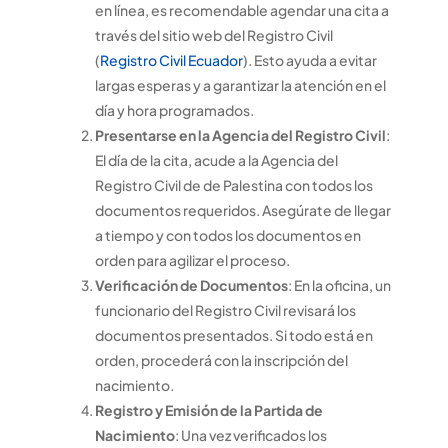
en línea, es recomendable agendar una cita a
través del sitio web del Registro Civil
(
Registro Civil Ecuador
). Esto ayuda a evitar
largas esperas y a garantizar la atención en el
día y hora programados.
Presentarse en la Agencia del Registro Civil
:
El día de la cita, acude a la Agencia del
Registro Civil de de Palestina con todos los
documentos requeridos. Asegúrate de llegar
a tiempo y con todos los documentos en
orden para agilizar el proceso.
Verificación de Documentos
: En la oficina, un
funcionario del Registro Civil revisará los
documentos presentados. Si todo está en
orden, procederá con la inscripción del
nacimiento.
Registro y Emisión de la Partida de
Nacimiento
: Una vez verificados los