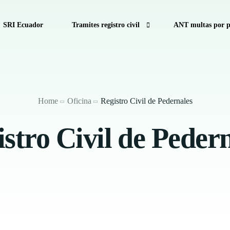
SRI Ecuador
Tramites registro civil
ANT multas por p
cuador
Consulta de Multas de Tránsito de la CTE por Pla
Como calcular decimo tercer sueldo
Home
Oficina
Registro Civil de Pedernales
Calculadora Salarial Ecuador
stro Civil de Peder
Anular turno RTV
Antecedentes Penales Ecuador