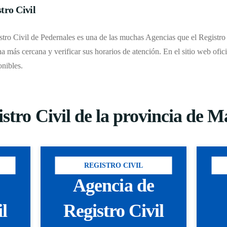
tro Civil
stro Civil de Pedernales es una de las muchas Agencias que el Registro C
ina más cercana y verificar sus horarios de atención. En el sitio web ofic
onibles.
istro Civil de la provincia de 
REGISTRO CIVIL
Agencia de
il
Registro Civil