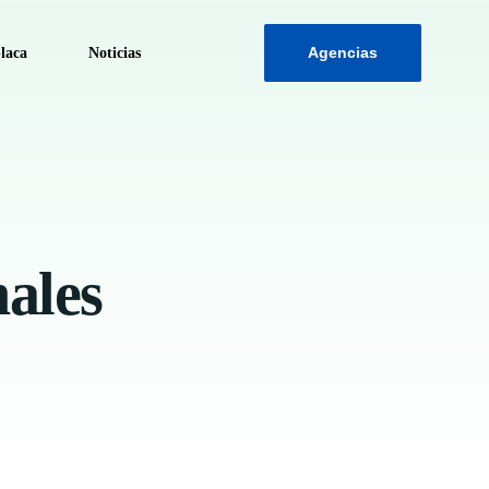
Agencias
laca
Noticias
ca
nales