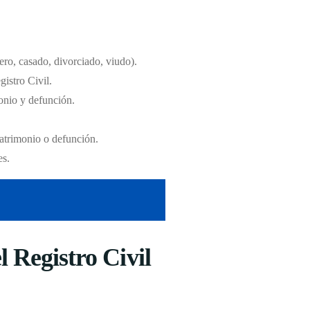
tero, casado, divorciado, viudo).
gistro Civil.
monio y defunción.
matrimonio o defunción.
es.
 Registro Civil