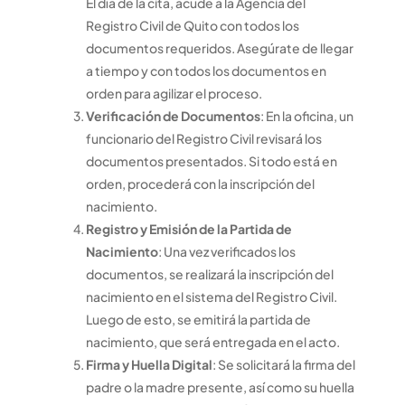
El día de la cita, acude a la Agencia del
Registro Civil de Quito con todos los
documentos requeridos. Asegúrate de llegar
a tiempo y con todos los documentos en
orden para agilizar el proceso.
Verificación de Documentos
: En la oficina, un
funcionario del Registro Civil revisará los
documentos presentados. Si todo está en
orden, procederá con la inscripción del
nacimiento.
Registro y Emisión de la Partida de
Nacimiento
: Una vez verificados los
documentos, se realizará la inscripción del
nacimiento en el sistema del Registro Civil.
Luego de esto, se emitirá la partida de
nacimiento, que será entregada en el acto.
Firma y Huella Digital
: Se solicitará la firma del
padre o la madre presente, así como su huella