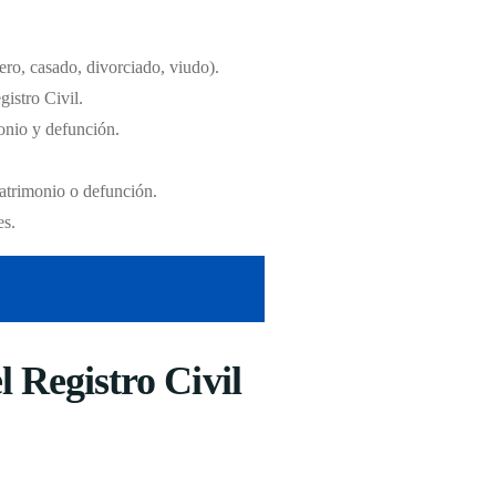
tero, casado, divorciado, viudo).
gistro Civil.
monio y defunción.
matrimonio o defunción.
es.
 Registro Civil