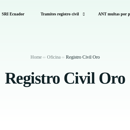
SRI Ecuador
Tramites registro civil
ANT multas por p
cuador
Consulta de Multas de Tránsito de la CTE por Pla
Como calcular decimo tercer sueldo
Home
Oficina
Registro Civil Oro
Calculadora Salarial Ecuador
Registro Civil Oro
Anular turno RTV
Antecedentes Penales Ecuador