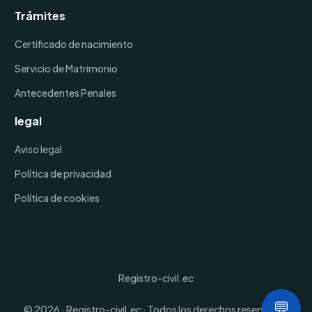
Trámites
Certificado de nacimiento
Servicio de Matrimonio
Antecedentes Penales
legal
Aviso legal
Política de privacidad
Política de cookies
Registro-civil.ec
Agencias
💬
© 2026 · Registro-civil.ec · Todos los derechos reservados