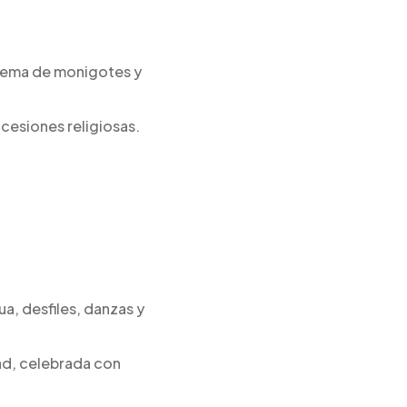
quema de monigotes y
cesiones religiosas.
ua, desfiles, danzas y
tad, celebrada con