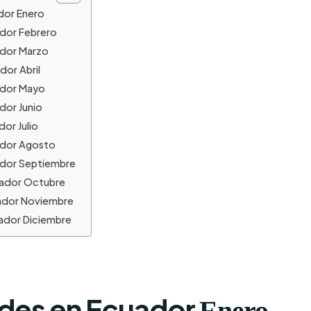
dor Enero
ador Febrero
ador Marzo
dor Abril
ador Mayo
dor Junio
or Julio
ador Agosto
ador Septiembre
uador Octubre
uador Noviembre
ador Diciembre
ades en Ecuador
Enero