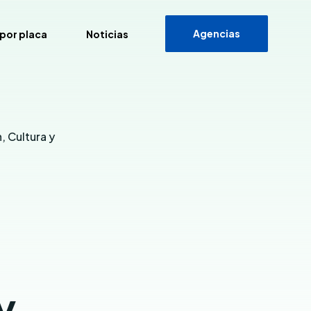
Agencias
por placa
Noticias
or Placa
, Cultura y
y