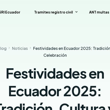
SRI Ecuador
Tramites registro civil
ANT multas 
uador
Consulta de Multas de Tránsito de la CTE p
log
Noticias
Festividades en Ecuador 2025: Tradición
Como calcular decimo tercer sueldo
Celebración
Calculadora Salarial Ecuador
Festividades en
Anular turno RTV
Antecedentes Penales Ecuador
Ecuador 2025:
Tradición, Cultura 