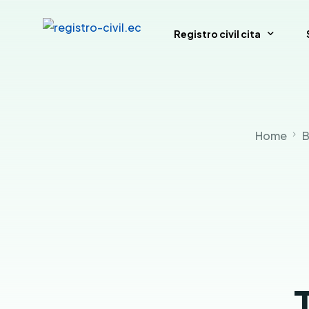
Registro civil cita
Pedir hora registro civil ec
Home
B
Anular hora Registro Civil
Registro Civil sin hora