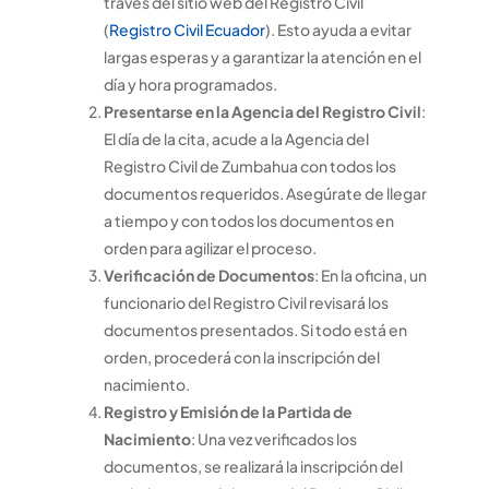
través del sitio web del Registro Civil
(
Registro Civil Ecuador
). Esto ayuda a evitar
largas esperas y a garantizar la atención en el
día y hora programados.
Presentarse en la Agencia del Registro Civil
:
El día de la cita, acude a la Agencia del
Registro Civil de Zumbahua con todos los
documentos requeridos. Asegúrate de llegar
a tiempo y con todos los documentos en
orden para agilizar el proceso.
Verificación de Documentos
: En la oficina, un
funcionario del Registro Civil revisará los
documentos presentados. Si todo está en
orden, procederá con la inscripción del
nacimiento.
Registro y Emisión de la Partida de
Nacimiento
: Una vez verificados los
documentos, se realizará la inscripción del