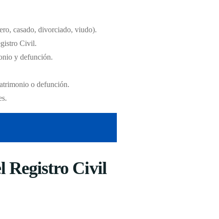
tero, casado, divorciado, viudo).
gistro Civil.
monio y defunción.
matrimonio o defunción.
es.
 Registro Civil