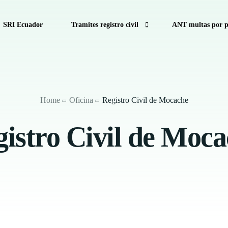
SRI Ecuador
Tramites registro civil
ANT multas por p
cuador
Consulta de Multas de Tránsito de la CTE por Pla
Como calcular decimo tercer sueldo
Home
Oficina
Registro Civil de Mocache
Calculadora Salarial Ecuador
istro Civil de Moc
Anular turno RTV
Antecedentes Penales Ecuador