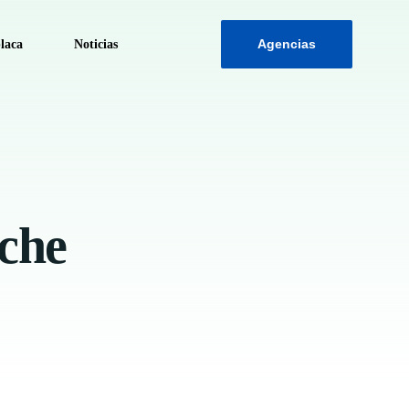
Agencias
laca
Noticias
ca
ache