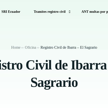
SRI Ecuador
Tramites registro civil
ANT multas por p
cuador
Consulta de Multas de Tránsito de la CTE por Pla
Como calcular decimo tercer sueldo
Home
Oficina
Registro Civil de Ibarra – El Sagrario
Calculadora Salarial Ecuador
stro Civil de Ibarra
Anular turno RTV
Sagrario
Antecedentes Penales Ecuador