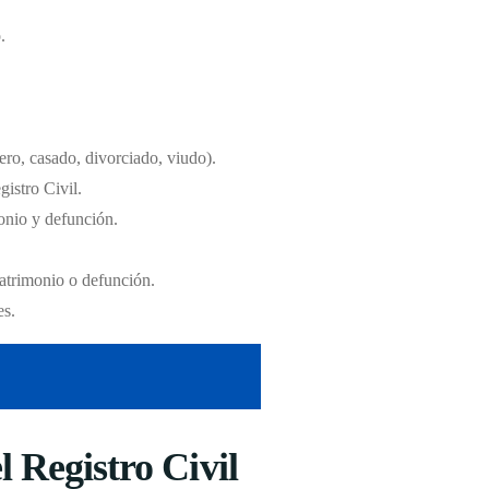
.
tero, casado, divorciado, viudo).
gistro Civil.
monio y defunción.
matrimonio o defunción.
es.
 Registro Civil