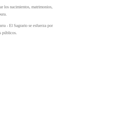
rar los nacimientos, matrimonios,
bura.
rra - El Sagrario se esfuerza por
s públicos.