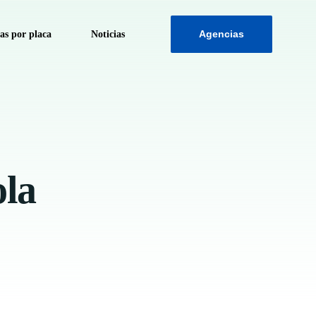
Agencias
s por placa
Noticias
por Placa
ola