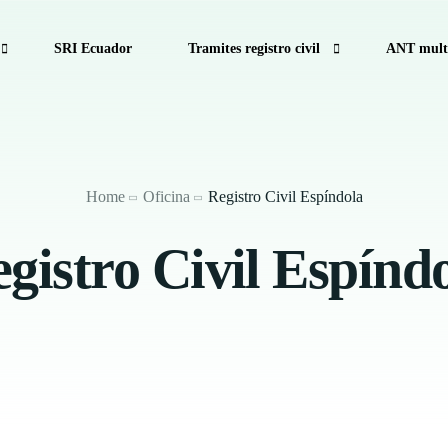
SRI Ecuador
Tramites registro civil
ANT multa
 civil ecuador
Consulta de Multas de Tránsito de la CTE 
ro Civil
Como calcular decimo tercer sueldo
Home
Oficina
Registro Civil Espíndola
hora
Calculadora Salarial Ecuador
gistro Civil Espínd
Anular turno RTV
Antecedentes Penales Ecuador