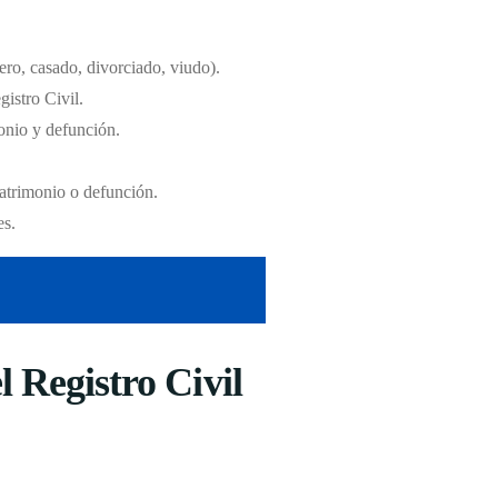
tero, casado, divorciado, viudo).
gistro Civil.
monio y defunción.
matrimonio o defunción.
es.
 Registro Civil