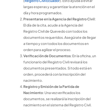
(
Registro Civil Ecuador
). Esto ayuda a evitar
largas esperas y a garantizar la atención en el
día y hora programados.
Presentarse en la Agencia del Registro Civil
:
El día de la cita, acude a la Agencia del
Registro Civil de Quevedo con todos los
documentos requeridos. Asegúrate de llegar
a tiempo y con todos los documentos en
orden para agilizar el proceso.
Verificación de Documentos
: En la oficina, un
funcionario del Registro Civil revisará los
documentos presentados. Si todo está en
orden, procederá con la inscripción del
nacimiento.
Registro y Emisión de la Partida de
Nacimiento
: Una vez verificados los
documentos, se realizará la inscripción del
nacimiento en el sistema del Registro Civil.