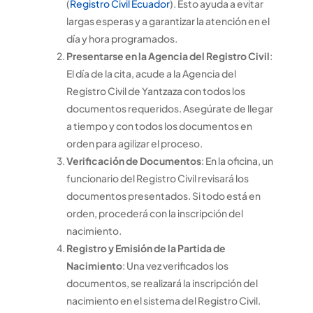
(
Registro Civil Ecuador
). Esto ayuda a evitar
largas esperas y a garantizar la atención en el
día y hora programados.
Presentarse en la Agencia del Registro Civil
:
El día de la cita, acude a la Agencia del
Registro Civil de Yantzaza con todos los
documentos requeridos. Asegúrate de llegar
a tiempo y con todos los documentos en
orden para agilizar el proceso.
Verificación de Documentos
: En la oficina, un
funcionario del Registro Civil revisará los
documentos presentados. Si todo está en
orden, procederá con la inscripción del
nacimiento.
Registro y Emisión de la Partida de
Nacimiento
: Una vez verificados los
documentos, se realizará la inscripción del
nacimiento en el sistema del Registro Civil.